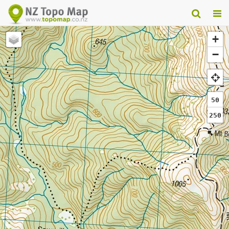
+
−
50
250