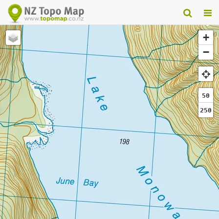
+
−
50
250