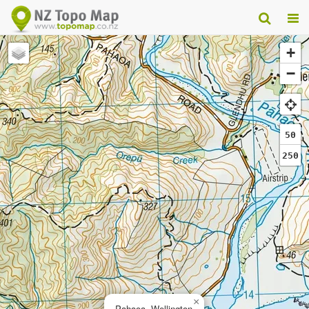
+
−
50
250
×
Pahaoa, Wellington