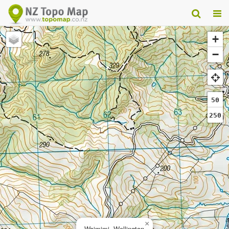
+
−
50
250
×
Waimimi, Wellington