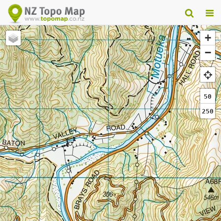
+
−
50
250