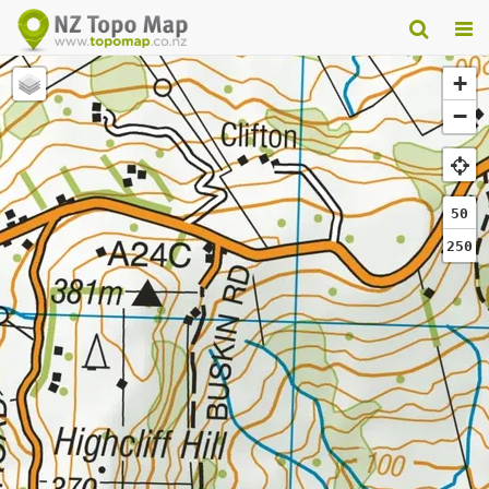
+
−
50
250